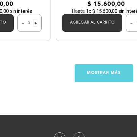
0
,
00
$
15
.
600
,
00
0
,
00
sin interés
Hasta
1
x
$
15
.
600
,
00
sin inter
－
＋
－
ITO
AGREGAR AL CARRITO