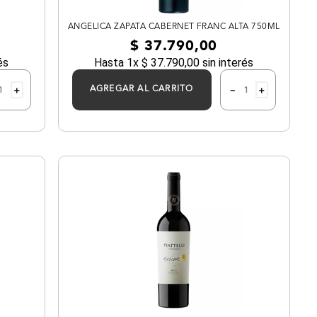
ANGELICA ZAPATA CABERNET FRANC ALTA 750ML
$
37
.
790
,
00
és
Hasta
1
x
$
37
.
790
,
00
sin interés
＋
－
＋
AGREGAR AL CARRITO