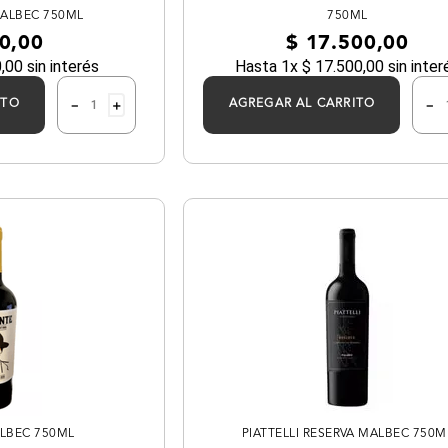
MALBEC 750ML
750ML
0
,
00
$
17
.
500
,
00
0
,
00
sin interés
Hasta
1
x
$
17
.
500
,
00
sin inter
－
＋
－
ITO
AGREGAR AL CARRITO
LBEC 750ML
PIATTELLI RESERVA MALBEC 750M