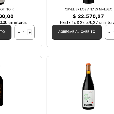
NOT NOIR
CUVELIER LOS ANDES MALBEC
00
,
00
$
22
.
570
,
27
0
,
00
sin interés
Hasta
1
x
$
22
.
570
,
27
sin inter
－
＋
－
ITO
AGREGAR AL CARRITO