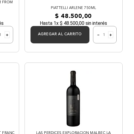
AR FROM
PIATTELLI ARLENE 750ML
$
48
.
500
,
00
és
Hasta
1
x
$
48
.
500
,
00
sin interés
＋
－
＋
AGREGAR AL CARRITO
T FRANC
LAS PERDICES EXPLORACION MALBEC LA