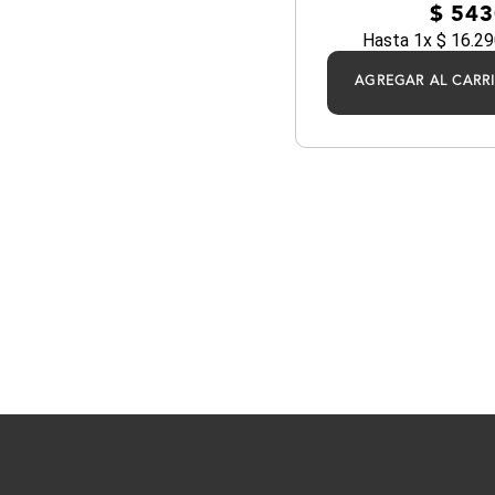
$
543
Hasta
1
x
$
16
.
29
AGREGAR AL CARR