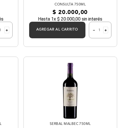
CONSULTA 750ML
$
20
.
000
,
00
és
Hasta
1
x
$
20
.
000
,
00
sin interés
＋
－
＋
AGREGAR AL CARRITO
L
SERBAL MALBEC 750ML