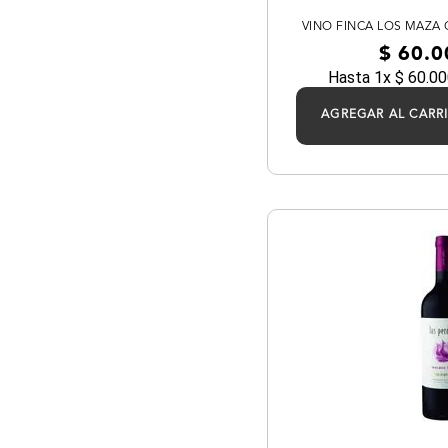
VINO FINCA LOS MAZA
$
60
.
0
Hasta
1
x
$
60
.
00
AGREGAR AL CARR