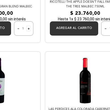
RICCITELLI THE APPLE DOESN’T FALL F
 GRAN BLEND MALBEC
THE TREE MALBEC 750ML
00
,
00
$
23
.
760
,
00
0
,
00
sin interés
Hasta
1
x
$
23
.
760
,
00
sin inter
－
＋
－
ITO
AGREGAR AL CARRITO
LAS PERDICES ALA COLORADA CABERNE