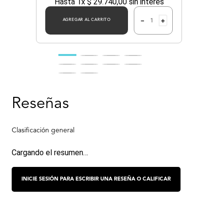
Hasta
1
x
$
29
.
740
,
00
sin interés
－
＋
AGREGAR AL CARRITO
Cargando el resumen…