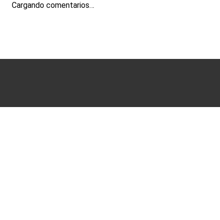
Cargando comentarios…
Términos y condiciones
Políticas de Privacidad
Ayuda
Sucursales
Mis Pedidos