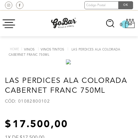
0
VINOS
VINOS TINTOS
LAS PERDICES ALA COLORADA
CABERNET FRANC 750ML
LAS PERDICES ALA COLORADA
CABERNET FRANC 750ML
:
01082800102
17
.
500
,
00
1
X DE
17
.
500
,
00