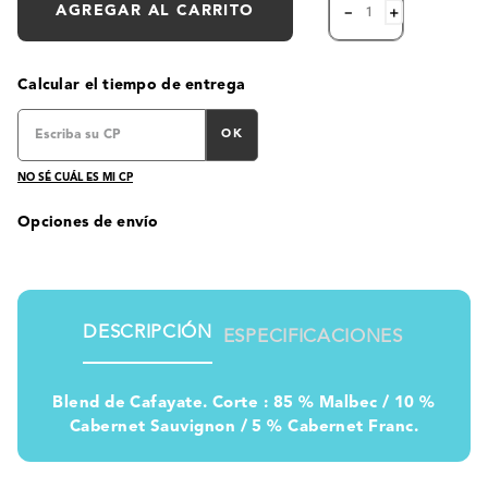
AGREGAR AL CARRITO
－
＋
Calcular el tiempo de entrega
OK
NO SÉ CUÁL ES MI CP
Opciones de envío
DESCRIPCIÓN
ESPECIFICACIONES
Blend de Cafayate. Corte : 85 % Malbec / 10 %
Cabernet Sauvignon / 5 % Cabernet Franc.