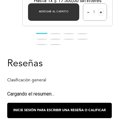
Hasta
1
x
$
17
.
500
,
00
sin interés
－
＋
AGREGAR AL CARRITO
Cargando el resumen…