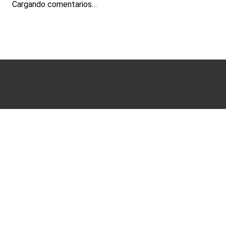
Cargando comentarios…
Términos y condiciones
Políticas de Privacidad
Ayuda
Sucursales
Mis Pedidos