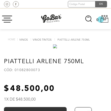
0
VINOS
VINOS TINTOS
PIATTELLI ARLENE 750ML
PIATTELLI ARLENE 750ML
:
01082800073
48
.
500
,
00
1
X DE
48
.
500
,
00