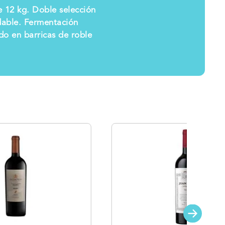
e 12 kg. Doble selección
dable. Fermentación
do en barricas de roble