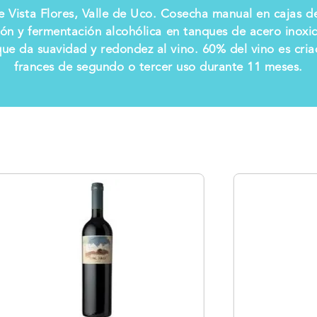
 Vista Flores, Valle de Uco. Cosecha manual en cajas d
ión y fermentación alcohólica en tanques de acero inoxi
ue da suavidad y redondez al vino. 60% del vino es cria
frances de segundo o tercer uso durante 11 meses.