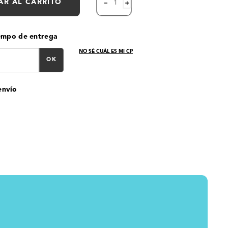
AR AL CARRITO
－
＋
iempo de entrega
NO SÉ CUÁL ES MI CP
OK
envío