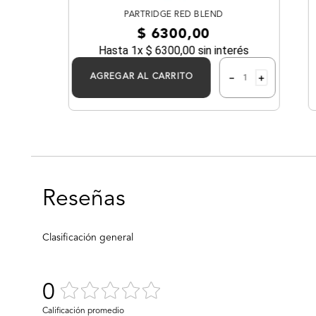
PARTRIDGE RED BLEND
$
6300
,
00
Hasta
1
x
$
6300
,
00
sin interés
－
＋
AGREGAR AL CARRITO
0