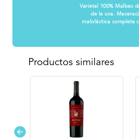
Varietal 100% Malbec de
de la uva. Macerac
maloláctica completa q
Productos similares