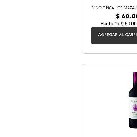
Torrontes
VINO FINCA LOS MAZA
$
60
.
0
Viognier Dulce
Hasta
1
x
$
60
.
00
AGREGAR AL CARR