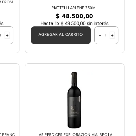
AR FROM
PIATTELLI ARLENE 750ML
$
48
.
500
,
00
és
Hasta
1
x
$
48
.
500
,
00
sin interés
＋
－
＋
AGREGAR AL CARRITO
T FRANC
LAS PERDICES EXPLORACION MALBEC LA