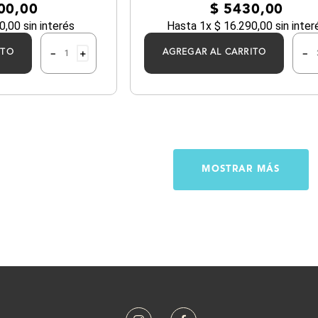
00
,
00
$
5430
,
00
0
,
00
sin interés
Hasta
1
x
$
16
.
290
,
00
sin inter
－
＋
－
ITO
AGREGAR AL CARRITO