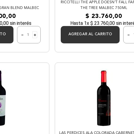
RICCITELLI THE APPLE DOESN’T FALL F
 GRAN BLEND MALBEC
THE TREE MALBEC 750ML
00
,
00
$
23
.
760
,
00
0
,
00
sin interés
Hasta
1
x
$
23
.
760
,
00
sin inter
－
＋
－
ITO
AGREGAR AL CARRITO
LAS PERDICES ALA COLORADA CABERNE