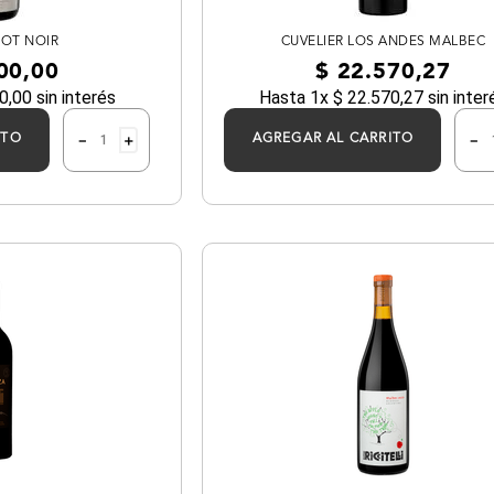
NOT NOIR
CUVELIER LOS ANDES MALBEC
00
,
00
$
22
.
570
,
27
0
,
00
sin interés
Hasta
1
x
$
22
.
570
,
27
sin inter
－
＋
－
ITO
AGREGAR AL CARRITO