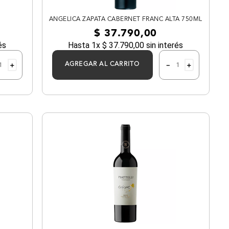
ANGELICA ZAPATA CABERNET FRANC ALTA 750ML
$
37
.
790
,
00
és
Hasta
1
x
$
37
.
790
,
00
sin interés
＋
－
＋
AGREGAR AL CARRITO