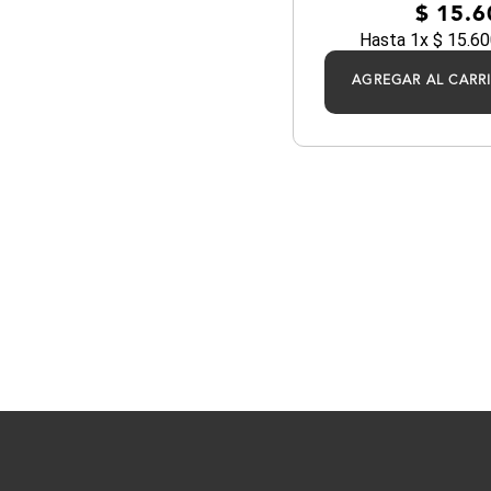
$
15
.
6
Hasta
1
x
$
15
.
60
AGREGAR AL CARR