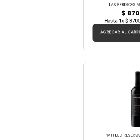
LAS PERDICES 
$
870
Hasta
1
x
$
870
AGREGAR AL CARR
PIATTELLI RESERV