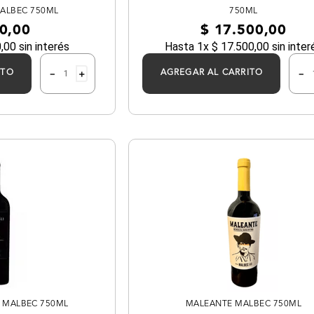
MALBEC 750ML
750ML
0
,
00
$
17
.
500
,
00
0
,
00
sin interés
Hasta
1
x
$
17
.
500
,
00
sin inter
－
＋
－
ITO
AGREGAR AL CARRITO
A MALBEC 750ML
MALEANTE MALBEC 750ML