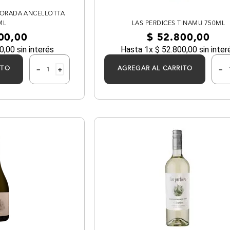
LORADA ANCELLOTTA
ML
LAS PERDICES TINAMU 750ML
00
,
00
$
52
.
800
,
00
0
,
00
sin interés
Hasta
1
x
$
52
.
800
,
00
sin inter
－
＋
－
ITO
AGREGAR AL CARRITO