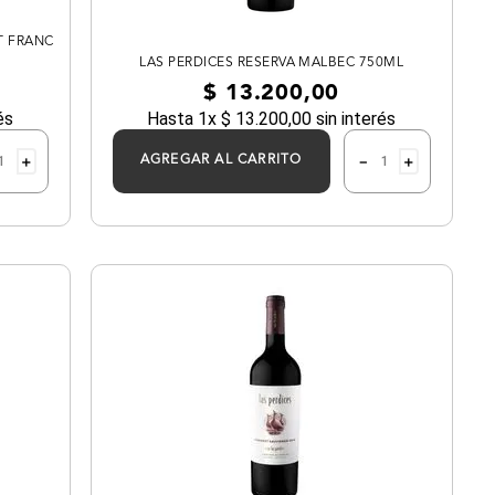
T FRANC
LAS PERDICES RESERVA MALBEC 750ML
$
13
.
200
,
00
és
Hasta
1
x
$
13
.
200
,
00
sin interés
＋
－
＋
AGREGAR AL CARRITO