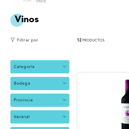
VINOS
Vinos
12
Filtrar por
PRODUCTOS
Categoría
Vinos Tintos
Bodega
Vinos Blanco
Bodega Las Perdices
Provincia
Mendoza
Varietal
Albariño