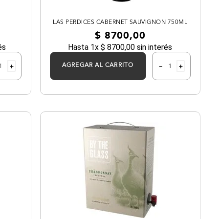
LAS PERDICES CABERNET SAUVIGNON 750ML
$
8700
,
00
és
Hasta
1
x
$
8700
,
00
sin interés
＋
－
＋
AGREGAR AL CARRITO