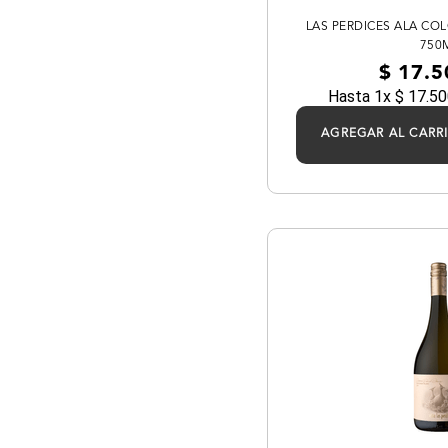
LAS PERDICES ALA CO
750
$
17
.
5
Hasta
1
x
$
17
.
50
AGREGAR AL CARR