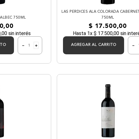
LAS PERDICES ALA COLORADA CABERNE
MALBEC 750ML
750ML
0
,
00
$
17
.
500
,
00
0
,
00
sin interés
Hasta
1
x
$
17
.
500
,
00
sin inter
－
＋
－
ITO
AGREGAR AL CARRITO