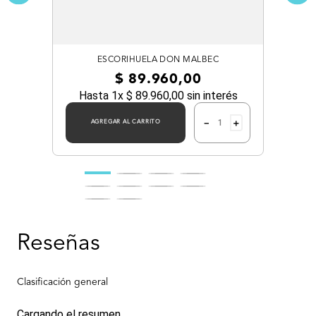
ESCORIHUELA DON MALBEC
$
89
.
960
,
00
Hasta
1
x
$
89
.
960
,
00
sin interés
－
＋
AGREGAR AL CARRITO
Cargando el resumen…