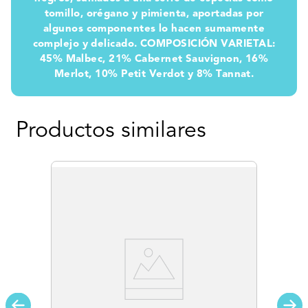
tomillo, orégano y pimienta, aportadas por
algunos componentes lo hacen sumamente
complejo y delicado. COMPOSICIÓN VARIETAL:
45% Malbec, 21% Cabernet Sauvignon, 16%
Merlot, 10% Petit Verdot y 8% Tannat.
Productos similares