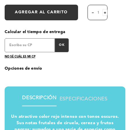
AGREGAR AL CARRITO
－
＋
Calcular el tiempo de entrega
OK
NO SÉ CUÁL ES MI CP
Opciones de envío
DESCRIPCIÓN
ESPECIFICACIONES
Un atractivo color rojo intenso con tonos oscuros.
Sus notas frutales de ciruela, cereza y frutos
negros; sumados a una serie de especias como