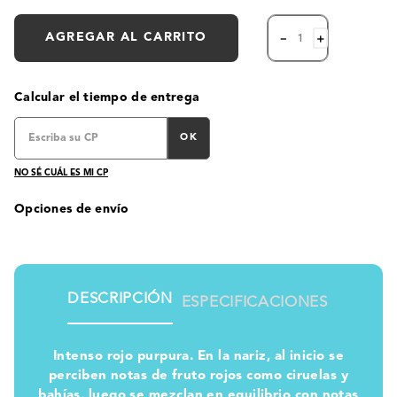
AGREGAR AL CARRITO
－
＋
Calcular el tiempo de entrega
OK
NO SÉ CUÁL ES MI CP
Opciones de envío
DESCRIPCIÓN
ESPECIFICACIONES
Intenso rojo purpura. En la nariz, al inicio se
perciben notas de fruto rojos como ciruelas y
bahías, luego se mezclan en equilibrio con notas