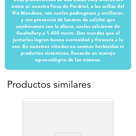
Uvas provenientes de dos zonas muy diferentes
entre sí: nuestra finca de Perdriel, a las orillas del
Río Mendoza, con suelos pedregosos y arcillosos,
y con presencia de lunares de caliche que
combinamos con la altura, suelos calcáreos de
Gualtallary a 1.400 msnm. Dos mundos que al
juntarlos logran buena sucrosidad y frescura a la
vez. En nuestros viñedos no usamos herbicidas ni
productos sistémicos, llevando un manejo
agroecológico de los mismos.
Productos similares