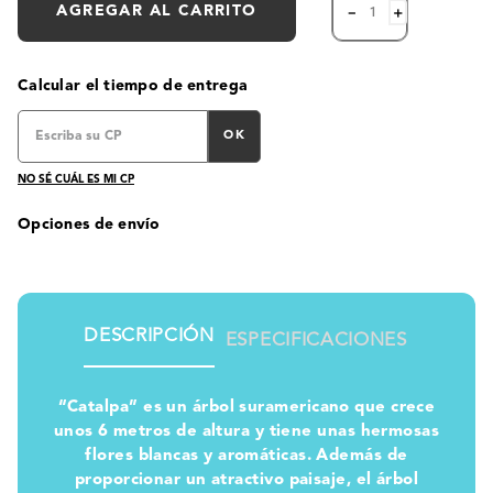
AGREGAR AL CARRITO
－
＋
Calcular el tiempo de entrega
OK
NO SÉ CUÁL ES MI CP
Opciones de envío
DESCRIPCIÓN
ESPECIFICACIONES
“Catalpa” es un árbol suramericano que crece
unos 6 metros de altura y tiene unas hermosas
flores blancas y aromáticas. Además de
proporcionar un atractivo paisaje, el árbol