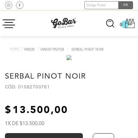
0
VINOS
VINOS TINTOS
SERBAL PINOT NOIR
SERBAL PINOT NOIR
:
01082700781
13
.
500
,
00
1
X DE
13
.
500
,
00