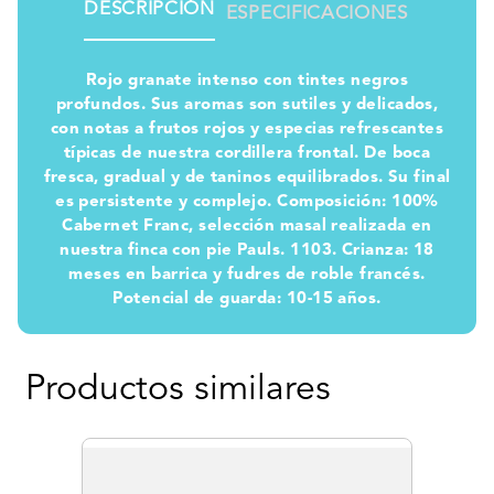
DESCRIPCIÓN
ESPECIFICACIONES
Rojo granate intenso con tintes negros
profundos. Sus aromas son sutiles y delicados,
con notas a frutos rojos y especias refrescantes
típicas de nuestra cordillera frontal. De boca
fresca, gradual y de taninos equilibrados. Su final
es persistente y complejo. Composición: 100%
Cabernet Franc, selección masal realizada en
nuestra finca con pie Pauls. 1103. Crianza: 18
meses en barrica y fudres de roble francés.
Potencial de guarda: 10-15 años.
Productos similares