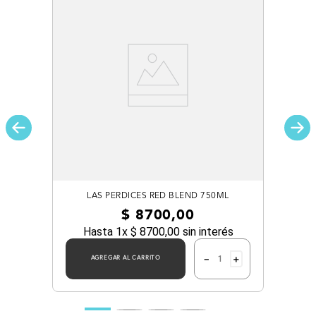
LAS PERDICES RED BLEND 750ML
$
8700
,
00
Hasta
1
x
$
8700
,
00
sin interés
－
＋
AGREGAR AL CARRITO