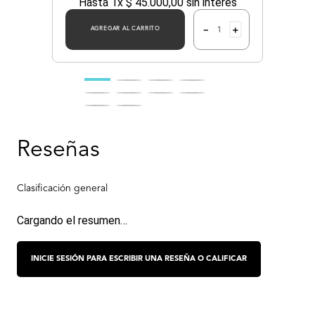
Hasta
1
x
$
45
.
000
,
00
sin interés
－
＋
AGREGAR AL CARRITO
Cargando el resumen…