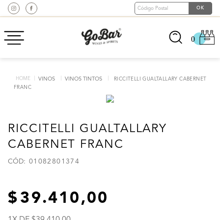
0
VINOS
VINOS TINTOS
RICCITELLI GUALTALLARY CABERNET
FRANC
RICCITELLI GUALTALLARY
CABERNET FRANC
:
01082801374
39
.
410
,
00
1
X DE
39
.
410
,
00