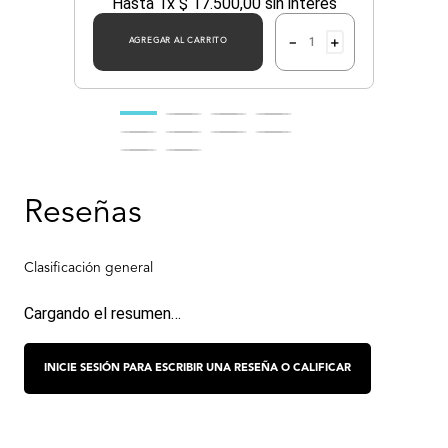
Hasta
1
x
$
17
.
500
,
00
sin interés
－
＋
AGREGAR AL CARRITO
Cargando el resumen…