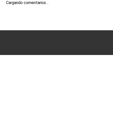
Cargando comentarios…
Términos y condiciones
Políticas de Privacidad
Ayuda
Sucursales
Mis Pedidos