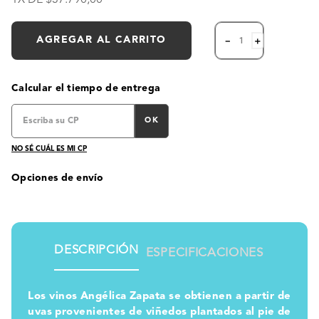
AGREGAR AL CARRITO
－
＋
Calcular el tiempo de entrega
OK
NO SÉ CUÁL ES MI CP
Opciones de envío
DESCRIPCIÓN
ESPECIFICACIONES
Los vinos Angélica Zapata se obtienen a partir de
uvas provenientes de viñedos plantados al pie de