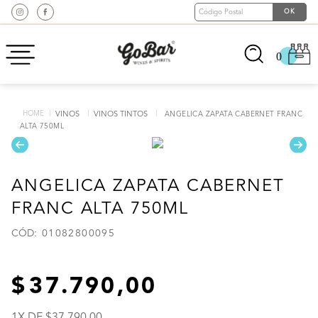
0
VINOS
VINOS TINTOS
ANGELICA ZAPATA CABERNET FRANC
ALTA 750ML
ANGELICA ZAPATA CABERNET
FRANC ALTA 750ML
:
01082800095
37
.
790
,
00
1
X DE
37
.
790
,
00