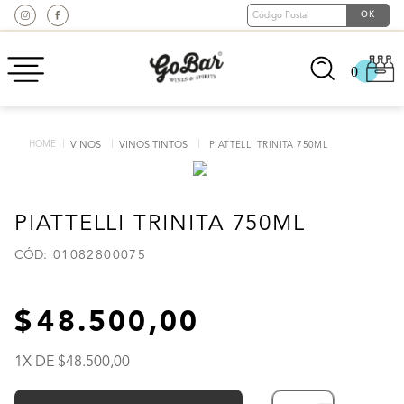
0
VINOS
VINOS TINTOS
PIATTELLI TRINITA 750ML
PIATTELLI TRINITA 750ML
:
01082800075
48
.
500
,
00
1
X DE
48
.
500
,
00