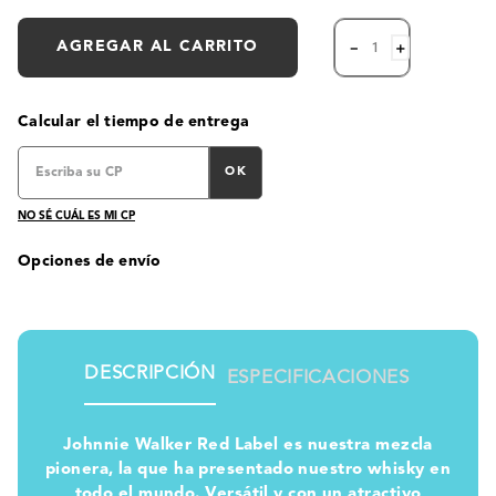
AGREGAR AL CARRITO
－
＋
Calcular el tiempo de entrega
OK
NO SÉ CUÁL ES MI CP
Opciones de envío
DESCRIPCIÓN
ESPECIFICACIONES
Johnnie Walker Red Label es nuestra mezcla
pionera, la que ha presentado nuestro whisky en
todo el mundo. Versátil y con un atractivo