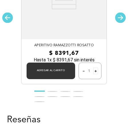
APERITIVO RAMAZZOTTI ROSATTO
$
8391
,
67
Hasta
1
x
$
8391
,
67
sin interés
－
＋
AGREGAR AL CARRITO