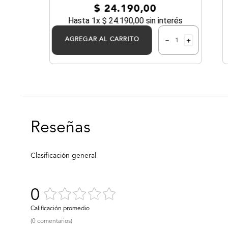
$
24
.
190
,
00
 750ML
Hasta
1
x
$
24
.
190
,
00
sin interés
－
＋
AGREGAR AL CARRITO
0
(0 comentarios)