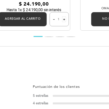
$
24
.
190
,
00
OMAG
Hasta
1
x
$
24
.
190
,
00
sin interés
－
＋
AGREGAR AL CARRITO
NO 
5 estrellas
4 estrellas