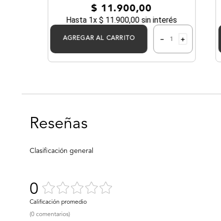
$
11
.
900
,
00
50ML
Hasta
1
x
$
11
.
900
,
00
sin interés
－
＋
AGREGAR AL CARRITO
0
(0 comentarios)