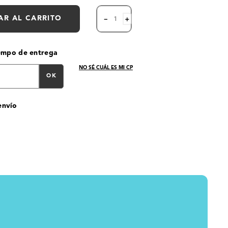
AR AL CARRITO
－
＋
iempo de entrega
NO SÉ CUÁL ES MI CP
OK
envío