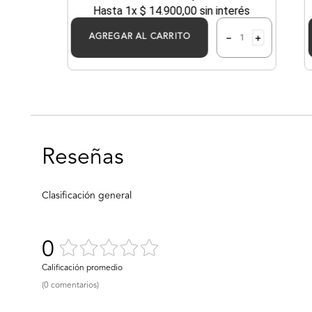
Hasta
1
x
$
14
.
900
,
00
sin interés
－
＋
AGREGAR AL CARRITO
0
(0 comentarios)