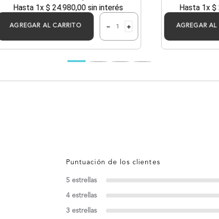
Hasta
1
x
$
24
.
980
,
00
sin interés
Hasta
1
x
$
－
＋
AGREGAR AL CARRITO
AGREGAR AL
5 estrellas
4 estrellas
3 estrellas