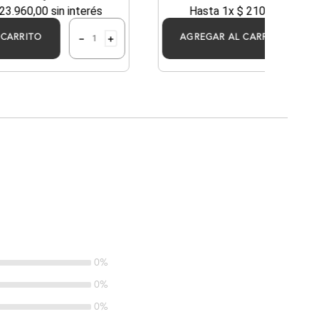
23
.
960
,
00
sin interés
Hasta
1
x
$
2100
,
00
sin in
－
＋
 CARRITO
AGREGAR AL CARRITO
0%
0%
0%