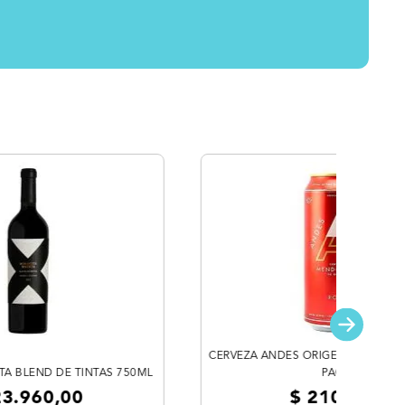
CERVEZA ANDES ORIGEN ROJA LATA
A BLEND DE TINTAS 750ML
PACK
23
.
960
,
00
$
2100
,
00