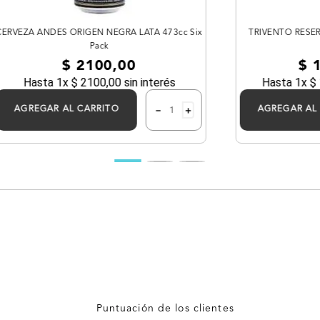
CERVEZA ANDES ORIGEN NEGRA LATA 473cc Six
TRIVENTO RESE
Pack
$
2100
,
00
$
Hasta
1
x
$
2100
,
00
sin interés
Hasta
1
x
$
－
＋
AGREGAR AL CARRITO
AGREGAR AL