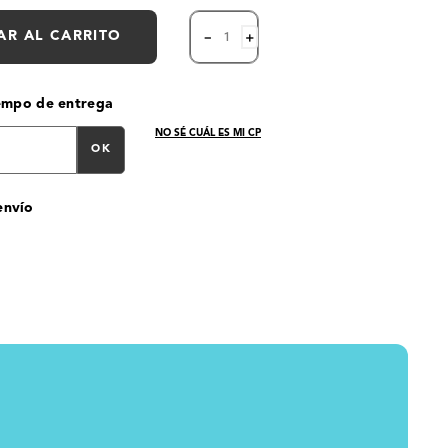
AR AL CARRITO
－
＋
iempo de entrega
NO SÉ CUÁL ES MI CP
OK
envío