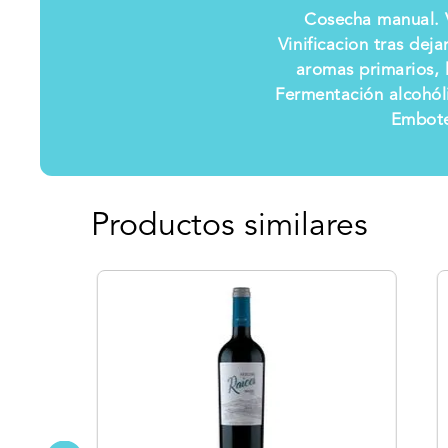
Cosecha manual. V
Vinificacion tras dej
aromas primarios, 
Fermentación alcohóli
Embotel
Productos similares