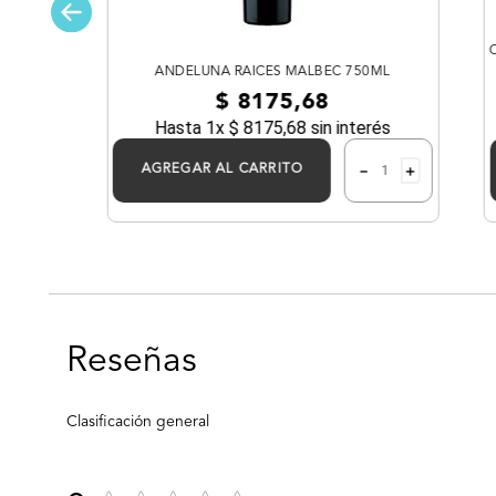
ANDELUNA RAICES MALBEC 750ML
$
8175
,
68
ML
Hasta
1
x
$
8175
,
68
sin interés
－
＋
AGREGAR AL CARRITO