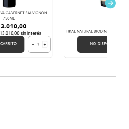
RVA CABERNET SAUVIGNON
750ML
13
.
010
,
00
TIKAL NATURAL BIODINAMICO MAL
13
.
010
,
00
sin interés
－
＋
 CARRITO
NO DISPONIBLE