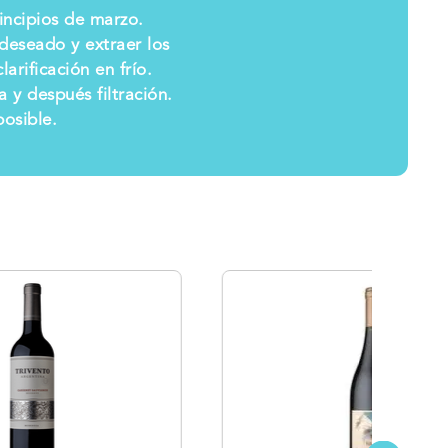
incipios de marzo.
 deseado y extraer los
rificación en frío.
 y después filtración.
posible.