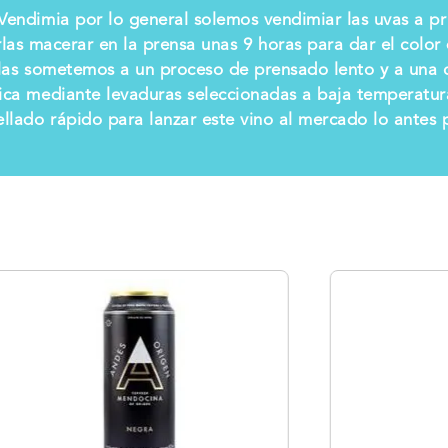
endimia por lo general solemos vendimiar las uvas a pr
arlas macerar en la prensa unas 9 horas para dar el color
las sometemos a un proceso de prensado lento y a una cla
ca mediante levaduras seleccionadas a baja temperatura
lado rápido para lanzar este vino al mercado lo antes 