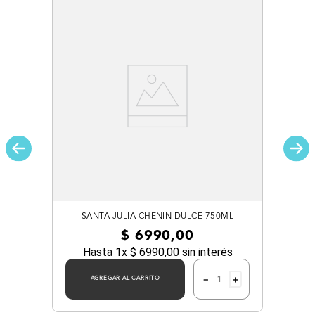
SANTA JULIA CHENIN DULCE 750ML
$
6990
,
00
Hasta
1
x
$
6990
,
00
sin interés
－
＋
AGREGAR AL CARRITO