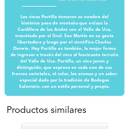
Los vinos Portillo tomaron su nombre del
histórico paso de montaña que enlaza la
Cordillera de los Andes con el Valle de Uco,
transitado por el Gral. San Martín en su gesta
libertadora y luego por el científico Charles
Darwin. Hoy Portillo es también, la mejor forma
de ingresar a través del vino al fascinante terruño
del Valle de Uco. Portillo, un vino joven y
distinguido, que expresa en cada uno de sus
frescos varietales, el color, los aromas y un sabor
especial dado por la tradición de Bodegas
Salentein, con un estilo personal y propio.
Productos similares