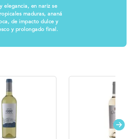
y elegancia, en nariz se
tropicales maduras, ananá
oca, de impacto dulce y
sco y prolongado final.