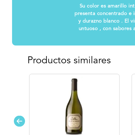
Su color es amarillo in
presenta concentrado e i
y durazno blanco . El 
untuoso , con sabores 
Productos similares