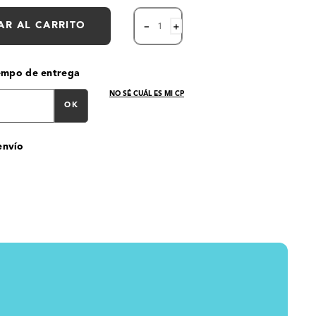
AR AL CARRITO
－
＋
iempo de entrega
NO SÉ CUÁL ES MI CP
OK
envío