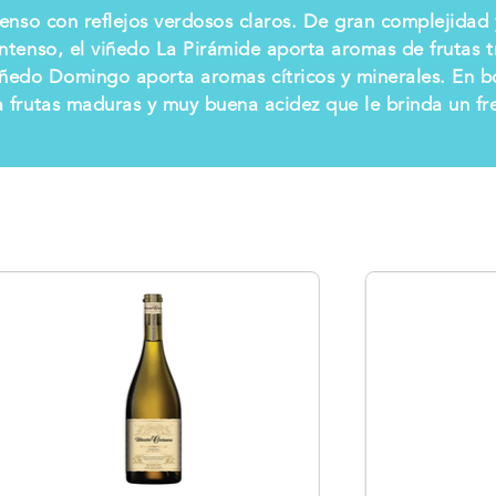
tenso con reflejos verdosos claros. De gran complejidad 
ntenso, el viñedo La Pirámide aporta aromas de frutas 
viñedo Domingo aporta aromas cítricos y minerales. En b
a frutas maduras y muy buena acidez que le brinda un fre