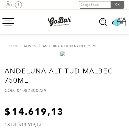
0
PROMOS
ANDELUNA ALTITUD MALBEC 750ML
ANDELUNA ALTITUD MALBEC
750ML
:
01082800239
14
.
619
,
13
1
X DE
14
.
619
,
13