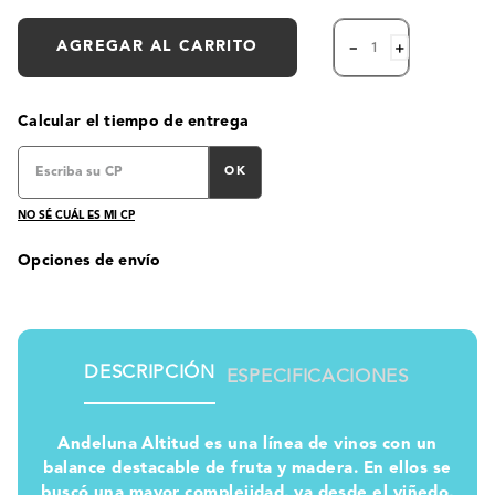
AGREGAR AL CARRITO
－
＋
Calcular el tiempo de entrega
OK
NO SÉ CUÁL ES MI CP
Opciones de envío
DESCRIPCIÓN
ESPECIFICACIONES
Andeluna Altitud es una línea de vinos con un
balance destacable de fruta y madera. En ellos se
buscó una mayor complejidad, ya desde el viñedo,