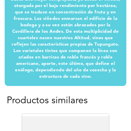
otorgada por el bajo rendimiento por hectárea,
que se traduce en concentración de fruta y en
frescura. Los viñedos enmarcan el edificio de la
bodega y a su vez están abrazados por la
Cordillera de los Andes. De esta multiplicidad de
cuarteles nacen nuestros Altitud, vinos que
reflejen las características propias de Tupungato.
Los varietales tintos que componen la línea son
criados en barricas de roble francés y roble
americano, aporte, este último, que define el
enólogo, dependiendo del año de cosecha y la
estructura de cada vino.
Productos similares