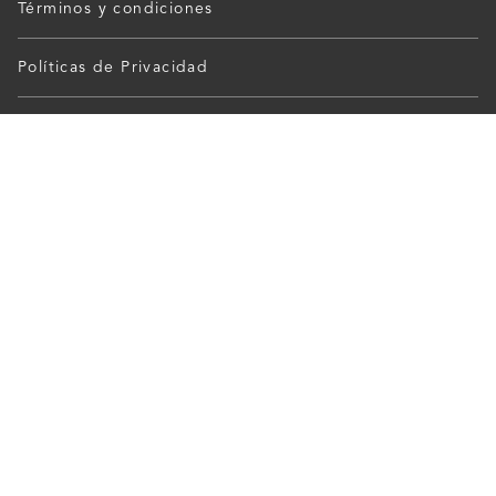
Términos y condiciones
Políticas de Privacidad
Ayuda
Sucursales
Mis Pedidos
Franquicias
Cancelar Pedidos