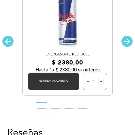
ENERGIZANTE RED BULL
$
2380
,
00
Hasta
1
x
$
2380
,
00
sin interés
－
＋
AGREGAR AL CARRITO