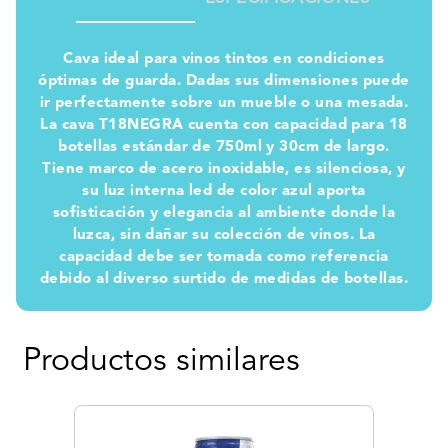
Cava ideal para vinos tintos en condiciones
óptimas de guarda. Dadas sus dimensiones puede
ir perfectamente sobre un mueble o una mesada.
La cava T18NEGRA cuenta con capacidad para 18
botellas estándar de 750ml y 30cm de largo.
Tiene marco de acero inoxidable, es silenciosa, y
su luz interna led de color azul aporta
sofisticación y elegancia al ambiente donde la
luzca, sin dañar su colección de vinos. La
capacidad debe ser tomada como referencia
debido al diverso surtido de medidas de botellas.
Productos similares