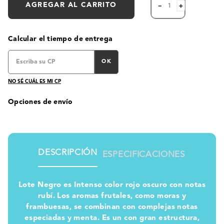
AGREGAR AL CARRITO
－
＋
Calcular el tiempo de entrega
OK
NO SÉ CUÁL ES MI CP
Opciones de envío
DESCRIPCIÓN
ESPECIFICACIONES
Lote Negro es Intenso color rojo oscuro con notas
rubí. Los aromas frutales, como moras y
frambuesas, se combinan con complejas notas
especiadas y menta. Es un con gran estructura,