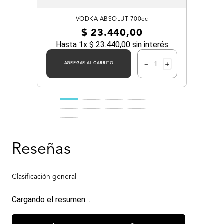
VODKA ABSOLUT 700cc
$
23
.
440
,
00
Hasta
1
x
$
23
.
440
,
00
sin interés
－
＋
AGREGAR AL CARRITO
Cargando el resumen…