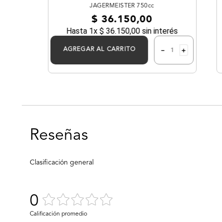
JAGERMEISTER 750cc
$
36
.
150
,
00
Hasta
1
x
$
36
.
150
,
00
sin interés
－
＋
AGREGAR AL CARRITO
0