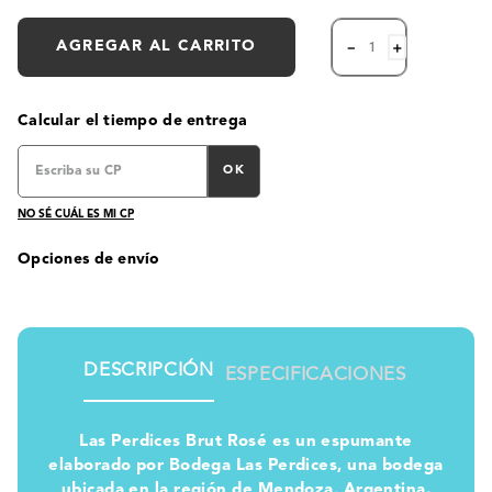
AGREGAR AL CARRITO
－
＋
Calcular el tiempo de entrega
OK
NO SÉ CUÁL ES MI CP
Opciones de envío
DESCRIPCIÓN
ESPECIFICACIONES
Las Perdices Brut Rosé es un espumante
elaborado por Bodega Las Perdices, una bodega
ubicada en la región de Mendoza, Argentina.