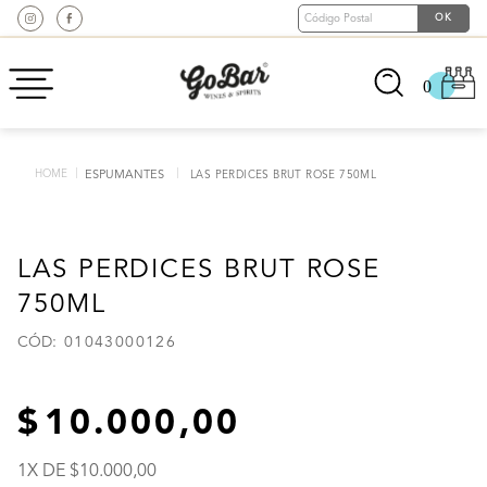
0
ESPUMANTES
LAS PERDICES BRUT ROSE 750ML
LAS PERDICES BRUT ROSE
750ML
:
01043000126
10
.
000
,
00
1
X DE
10
.
000
,
00