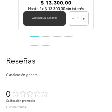
$
13
.
300
,
00
Hasta
1
x
$
13
.
300
,
00
sin interés
－
＋
AGREGAR AL CARRITO
0
(0 comentarios)