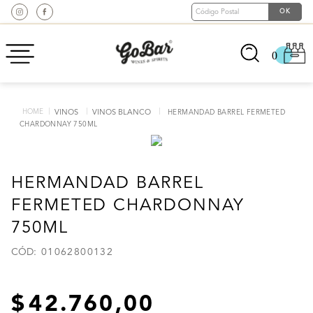
0
VINOS
VINOS BLANCO
HERMANDAD BARREL FERMETED
CHARDONNAY 750ML
HERMANDAD BARREL
FERMETED CHARDONNAY
750ML
:
01062800132
42
.
760
,
00