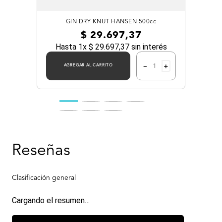
GIN DRY KNUT HANSEN 500cc
$
29
.
697
,
37
Hasta
1
x
$
29
.
697
,
37
sin interés
－
＋
AGREGAR AL CARRITO
Cargando el resumen…