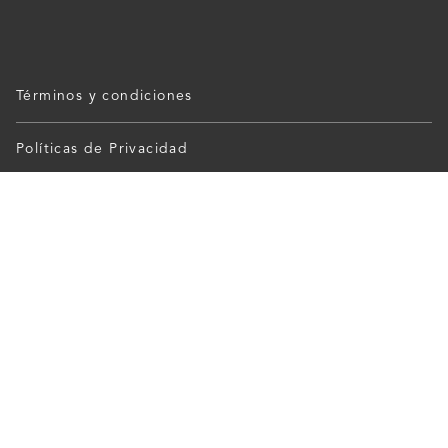
Términos y condiciones
Políticas de Privacidad
Ayuda
Sucursales
Mis Pedidos
Franquicias
Cancelar Pedidos