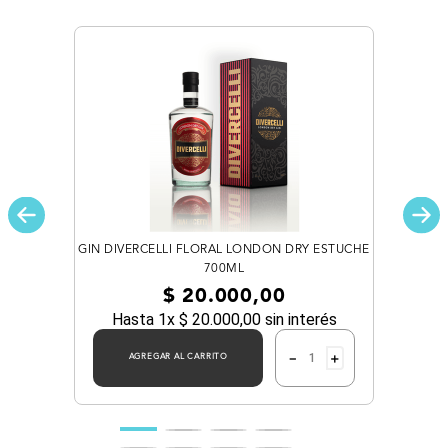
GIN DIVERCELLI FLORAL LONDON DRY ESTUCHE
700ML
$
20
.
000
,
00
Hasta
1
x
$
20
.
000
,
00
sin interés
－
＋
AGREGAR AL CARRITO