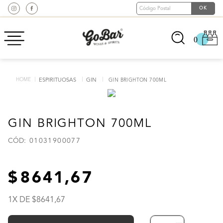
0
ESPIRITUOSAS
GIN
GIN BRIGHTON 700ML
GIN BRIGHTON 700ML
:
01031900077
8641
,
67
1
X DE
8641
,
67