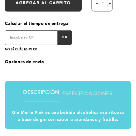
AGREGAR AL CARRITO
－
＋
Calcular el tiempo de entrega
OK
NO SÉ CUÁL ES MI CP
Opciones de envío
DESCRIPCIÓN
ESPECIFICACIONES
Gin Merle Pink es una bebida alcohólica espirituosa
a base de gin con sabor a arándanos y frutilla.