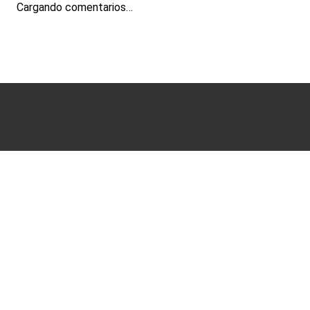
Cargando comentarios…
Términos y condiciones
Políticas de Privacidad
Ayuda
Sucursales
Mis Pedidos