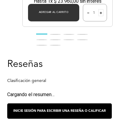
Hasta
1
x
$
23
.
960
,
00
sin interés
－
＋
AGREGAR AL CARRITO
Cargando el resumen…