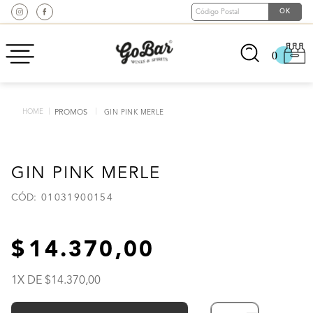
0
PROMOS
GIN PINK MERLE
GIN PINK MERLE
:
01031900154
14
.
370
,
00
1
X DE
14
.
370
,
00