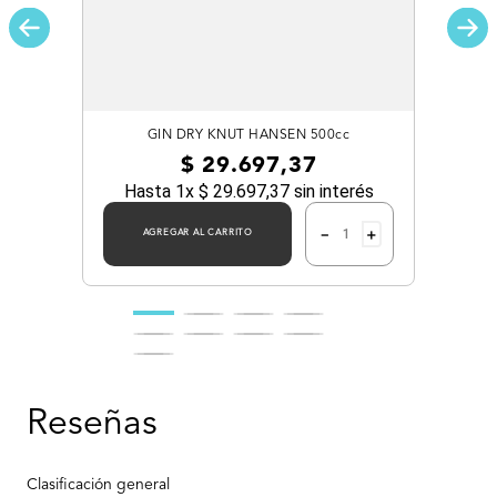
GIN DRY KNUT HANSEN 500cc
$
29
.
697
,
37
Hasta
1
x
$
29
.
697
,
37
sin interés
－
＋
AGREGAR AL CARRITO