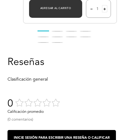
－
＋
AGREGAR AL CARRITO
0
(0 comentarios)