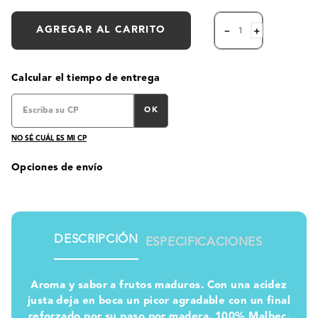
AGREGAR AL CARRITO
－
＋
Calcular el tiempo de entrega
OK
NO SÉ CUÁL ES MI CP
Opciones de envío
DESCRIPCIÓN
ESPECIFICACIONES
Aroma y sabor a frutos maduros. Con una acidez
justa deja en boca un picor agradable con un final
reforzado por su paso por madera. 100% Malbec.