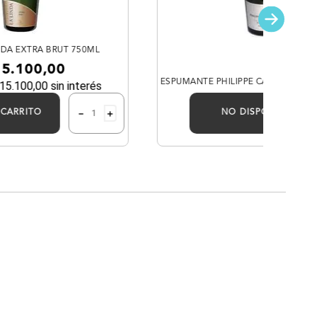
NDA EXTRA BRUT 750ML
15
.
100
,
00
ESPUMANTE PHILIPPE CARAGUEL G
15
.
100
,
00
sin interés
－
＋
 CARRITO
NO DISPONIBLE