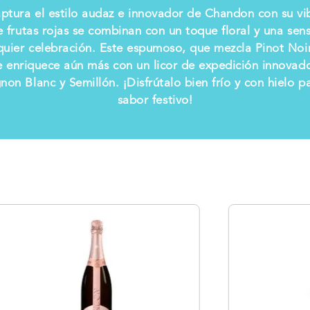
tura el estilo audaz e innovador de Chandon con su vib
de frutas rojas se combinan con un toque floral y una se
quier celebración. Este espumoso, que mezcla Pinot Noi
se enriquece aún más con un licor de expedición innovado
non Blanc y Semillón. ¡Disfrútalo bien frío y con hielo pa
sabor festivo!