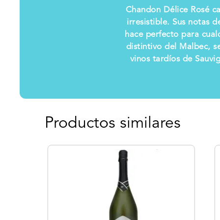
Chandon Délice Rosé cap
irresistible. Sus notas 
hace perfecto para cual
distintivo del Malbec, 
vinos tardíos de Sauvig
Productos similares