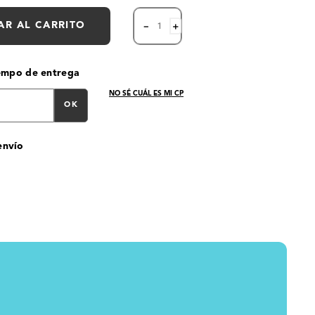
AR AL CARRITO
－
＋
iempo de entrega
NO SÉ CUÁL ES MI CP
OK
envío