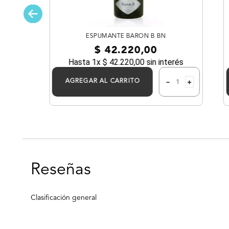
ESPUMANTE BARON B BN
$
42
.
220
,
00
Hasta
1
x
$
42
.
220
,
00
sin interés
－
＋
AGREGAR AL CARRITO