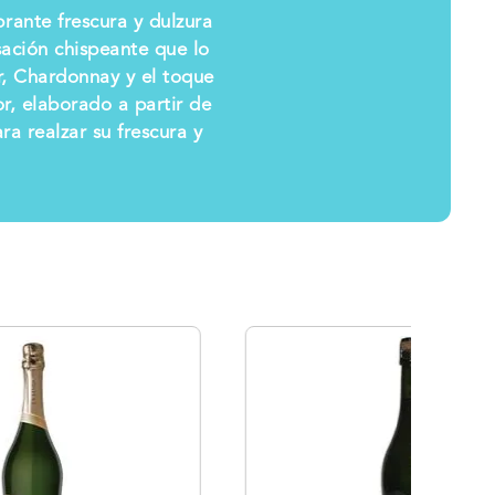
rante frescura y dulzura
nsación chispeante que lo
r, Chardonnay y el toque
r, elaborado a partir de
ra realzar su frescura y