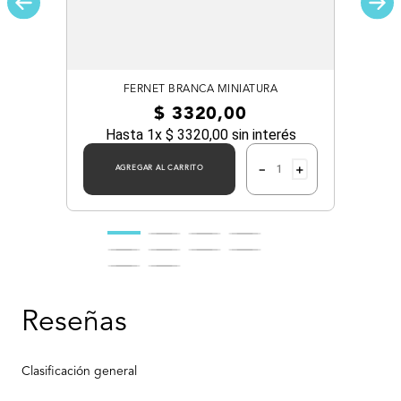
FERNET BRANCA MINIATURA
$
3320
,
00
Hasta
1
x
$
3320
,
00
sin interés
－
＋
AGREGAR AL CARRITO