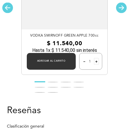
VODKA SMIRNOFF GREEN APPLE 700cc
$
11
.
540
,
00
Hasta
1
x
$
11
.
540
,
00
sin interés
－
＋
AGREGAR AL CARRITO