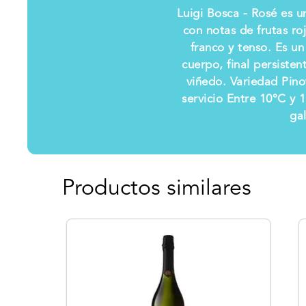
Luigi Bosca - Rosé es un
con notas de frutas ro
franco y tenso. Es un
cuerpo, final persiste
viñedo. Variedad Pino
servicio Entre 10°C y 
gal
Productos similares