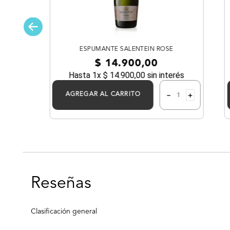
ESPUMANTE SALENTEIN ROSE
$
14
.
900
,
00
ML
Hasta
1
x
$
14
.
900
,
00
sin interés
－
＋
AGREGAR AL CARRITO