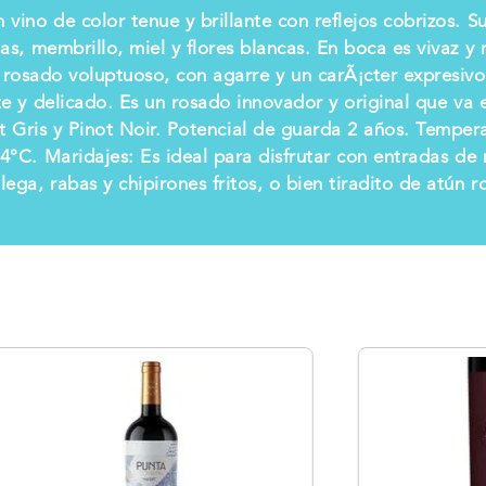
 vino de color tenue y brillante con reflejos cobrizos. 
jas, membrillo, miel y flores blancas. En boca es vivaz y 
 rosado voluptuoso, con agarre y un carÃ¡cter expresivo
nte y delicado. Es un rosado innovador y original que va
t Gris y Pinot Noir. Potencial de guarda 2 años. Temp
14°C. Maridajes: Es ideal para disfrutar con entradas de
lega, rabas y chipirones fritos, o bien tiradito de atún r