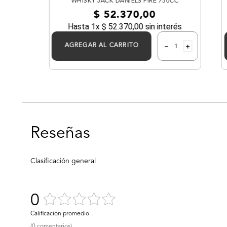
WHISKY JACK DANIELS FIRE 750CC
$
52
.
370
,
00
50cc
Hasta
1
x
$
52
.
370
,
00
sin interés
－
＋
AGREGAR AL CARRITO
0
(0 comentarios)