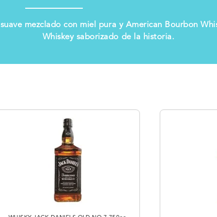
 suave mezclado con miel pura y American Bourbon Whis
Whiskey saborizado de la historia.