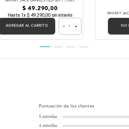
WHISKY JACK DANIELS OLD NO 7 750cc
$
49
.
290
,
00
WHISKY JAC
Hasta
1
x
$
49
.
290
,
00
sin interés
－
＋
AGREGAR AL CARRITO
NO 
5 estrellas
4 estrellas