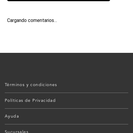
GIN BEEFEATER BLOOD ORANGE 700ML
$
26
.
391
,
67
Hasta
1
x
$
26
.
391
,
67
sin interés
－
＋
AGREGAR AL CARRITO
Cargando el resumen…