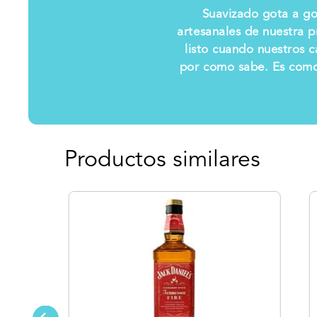
Suavizado gota a go
artesanales de nuestra p
listo cuando nuestros 
por como sabe. Es como 
Productos similares