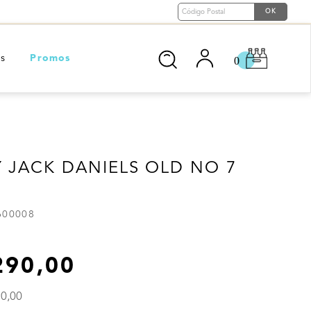
Buscar
os
Promos
0
Bodega
Aperitivos
Pisco
Andeluna
Aperitivos
Pisco
 JACK DANIELS OLD NO 7
Atamisque
Catena Zapata
Riccitelli Wines
600008
Salentein
Viña Las Perdices
290
,
00
Trivento
VER MÁS
90
,
00