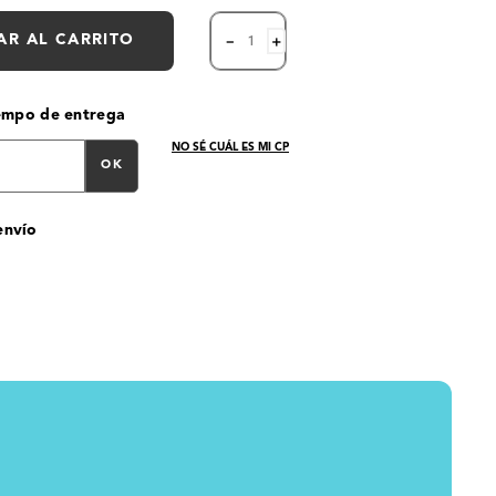
AR AL CARRITO
－
＋
iempo de entrega
NO SÉ CUÁL ES MI CP
OK
envío