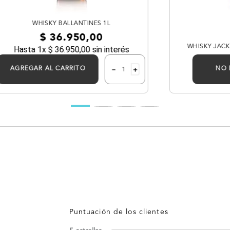
WHISKY BALLANTINES 1L
$
36
.
950
,
00
WHISKY JACK
Hasta
1
x
$
36
.
950
,
00
sin interés
－
＋
AGREGAR AL CARRITO
NO 