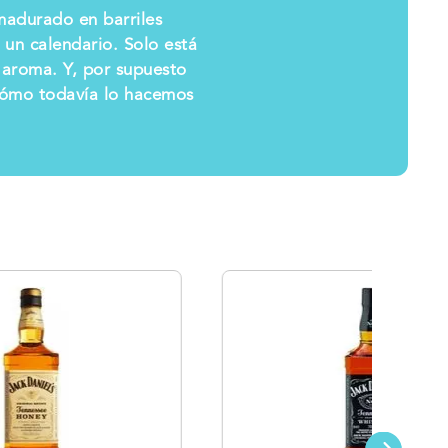
madurado en barriles
 un calendario. Solo está
 aroma. Y, por supuesto
 cómo todavía lo hacemos