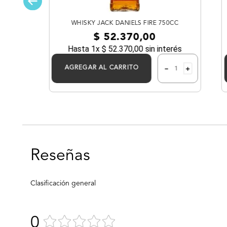
WHISKY JACK DANIELS FIRE 750CC
$
52
.
370
,
00
0cc
Hasta
1
x
$
52
.
370
,
00
sin interés
－
＋
AGREGAR AL CARRITO
0