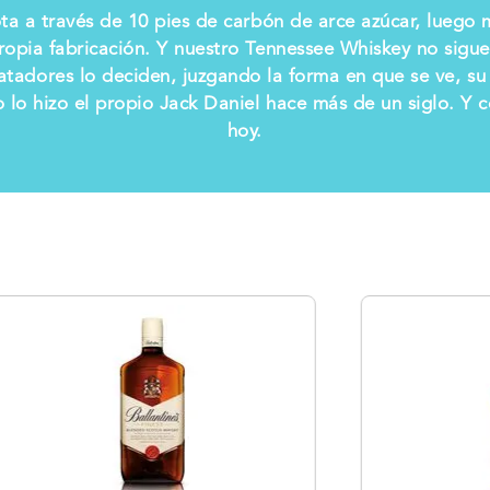
ta a través de 10 pies de carbón de arce azúcar, luego 
ropia fabricación. Y nuestro Tennessee Whiskey no sigue
catadores lo deciden, juzgando la forma en que se ve, su
lo hizo el propio Jack Daniel hace más de un siglo. Y
hoy.