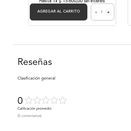
Hasta
1
x
$
15
.
600
,
00
sin interés
－
＋
AGREGAR AL CARRITO
0
(0 comentarios)