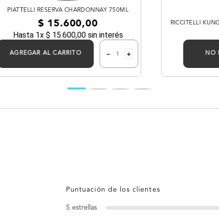
PIATTELLI RESERVA CHARDONNAY 750ML
$
15
.
600
,
00
RICCITELLI KU
Hasta
1
x
$
15
.
600
,
00
sin interés
－
＋
AGREGAR AL CARRITO
NO 
5 estrellas