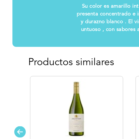
Su color es amarillo in
presenta concentrado e i
y durazno blanco . El 
untuoso , con sabores 
Productos similares