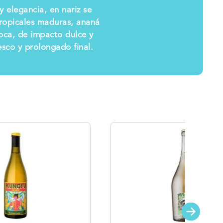
y elegancia, en nariz se
tropicales maduras, ananá
oca, de impacto dulce y
sco y prolongado final.