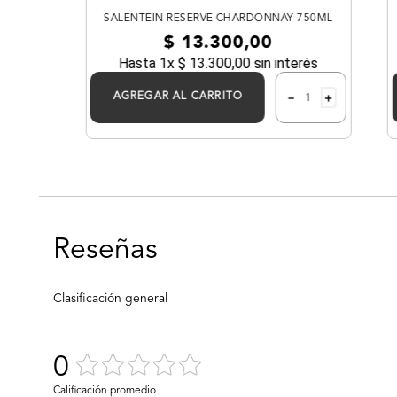
SALENTEIN RESERVE CHARDONNAY 750ML
$
13
.
300
,
00
 750ML
Hasta
1
x
$
13
.
300
,
00
sin interés
－
＋
AGREGAR AL CARRITO
0