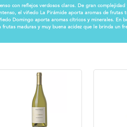
tenso con reflejos verdosos claros. De gran complejidad 
ntenso, el viñedo La Pirámide aporta aromas de frutas 
viñedo Domingo aporta aromas cítricos y minerales. En b
a frutas maduras y muy buena acidez que le brinda un fre