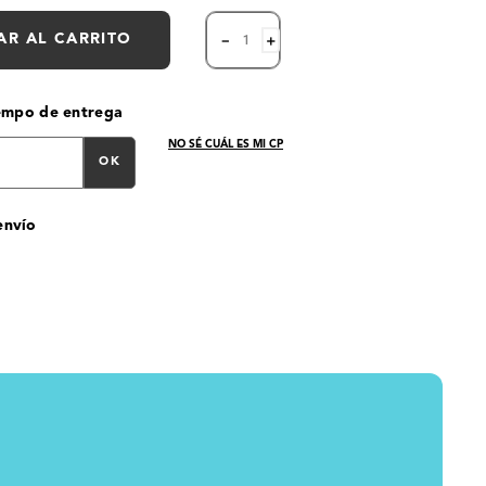
AR AL CARRITO
－
＋
iempo de entrega
NO SÉ CUÁL ES MI CP
OK
envío